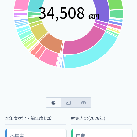
34,508
億円
本年度状況・前年度比較
財源内訳(
2026
年)
本年度
市費